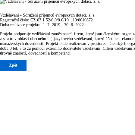
Vzdělávání - Sdružení příjemců evropských dotací, z. s.
Registrační číslo: CZ.03.1.52/0.0/0.0/19_110/0010872
Doba realizace projektu: 1. 7. 2019 - 30. 6. 2022
Projekt podporuje vzdělávání zaměstnanců firem, které jsou členskými organi
z.s. a to v oblasti obecného IT, jazykového vzdělávání, kurzů účetních, ekon
manažerských dovedností. Projekt bude realizován v prostorech členských org
dobu 3 let, a to za pomoci externího dodavatele vzdělávání. Cílem vzdělávání
úrovně znalostí, dovedností a kompetencí.
Zpět